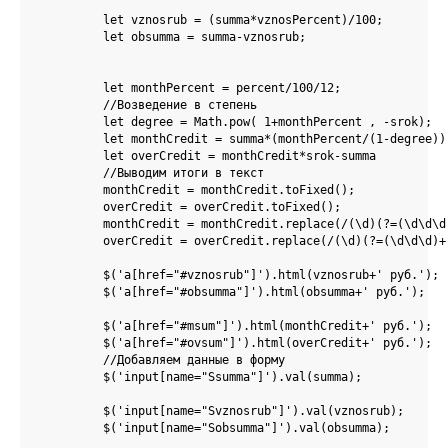
         let vznosrub = (summa*vznosPercent)/100;

         let obsumma = summa-vznosrub;

         let monthPercent = percent/100/12;

         //Возведение в степень

         let degree = Math.pow( 1+monthPercent , -srok);

         let monthCredit = summa*(monthPercent/(1-degree));
         let overCredit = monthCredit*srok-summa

         //Выводим итоги в текст

         monthCredit = monthCredit.toFixed();

         overCredit = overCredit.toFixed();

         monthCredit = monthCredit.replace(/(\d)(?=(\d\d\d)
         overCredit = overCredit.replace(/(\d)(?=(\d\d\d)+
         $('a[href="#vznosrub"]').html(vznosrub+' руб.');

         $('a[href="#obsumma"]').html(obsumma+' руб.');

         $('a[href="#msum"]').html(monthCredit+' руб.');

         $('a[href="#ovsum"]').html(overCredit+' руб.');

         //Добавляем данные в форму

         $('input[name="Ssumma"]').val(summa);

         $('input[name="Svznosrub"]').val(vznosrub);

         $('input[name="Sobsumma"]').val(obsumma);
