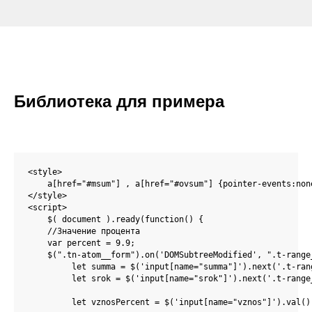
Библиотека для примера
<style>

    a[href="#msum"] , a[href="#ovsum"] {pointer-events:none
</style>

<script>

    $( document ).ready(function() {

    //Значение процента    

    var percent = 9.9;

    $(".tn-atom__form").on('DOMSubtreeModified', ".t-range
         let summa = $('input[name="summa"]').next('.t-rang
         let srok = $('input[name="srok"]').next('.t-range_
         let vznosPercent = $('input[name="vznos"]').val();