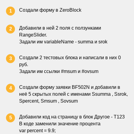
Создали форму в ZeroBlock
1
Добавили в ней 2 поля с ползунками
2
RangeSlider.
Задали им variableName - summa и srok
Создали 2 тестовых блока и написали в них 0
3
руб.
Задали им ссылки #msum и #ovsum
Создали форму заявки BF502N и добавили в
4
неё 5 скрытых полей с именами Ssumma , Ssrok,
Spercent, Smsum , Sovsum
Добавили код на страницу в блок Другое - Т123
5
В коде заменили значение процента
var percent = 9.9;