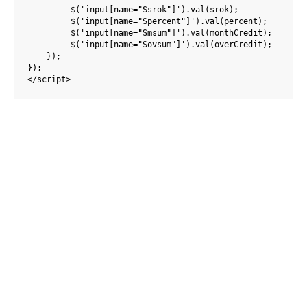
         $('input[name="Ssrok"]').val(srok);

         $('input[name="Spercent"]').val(percent);

         $('input[name="Smsum"]').val(monthCredit);

         $('input[name="Sovsum"]').val(overCredit);

    });

});

</script>