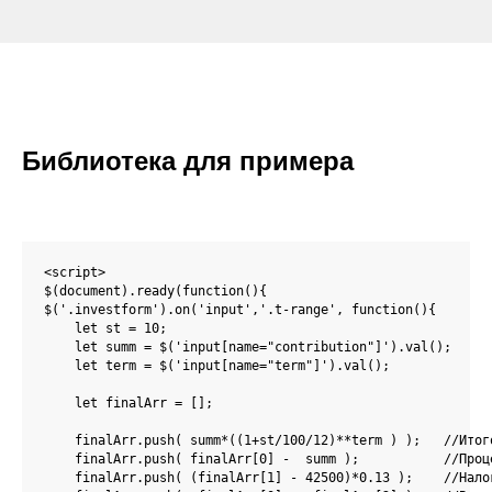
Библиотека для примера
<script>

$(document).ready(function(){

$('.investform').on('input','.t-range', function(){

    let st = 10;

    let summ = $('input[name="contribution"]').val();

    let term = $('input[name="term"]').val(); 

    let finalArr = [];

    finalArr.push( summ*((1+st/100/12)**term ) );   //Итого
    finalArr.push( finalArr[0] -  summ );           //Проце
    finalArr.push( (finalArr[1] - 42500)*0.13 );    //Налог