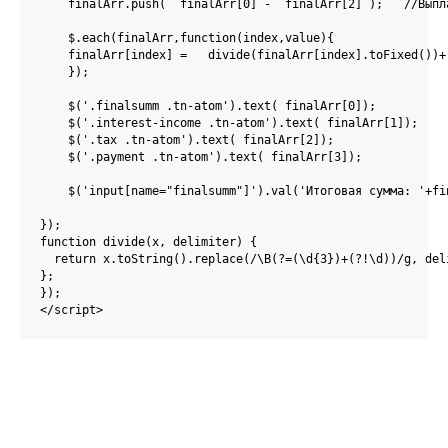
    finalArr.push(  finalArr[0] -  finalArr[2] );   //Выпла
    $.each(finalArr,function(index,value){

    finalArr[index] =   divide(finalArr[index].toFixed())+'
    });

    $('.finalsumm .tn-atom').text( finalArr[0]);

    $('.interest-income .tn-atom').text( finalArr[1]);

    $('.tax .tn-atom').text( finalArr[2]);

    $('.payment .tn-atom').text( finalArr[3]);

    $('input[name="finalsumm"]').val('Итоговая сумма: '+fi
});

function divide(x, delimiter) {

  return x.toString().replace(/\B(?=(\d{3})+(?!\d))/g, deli
};  

});

</script>